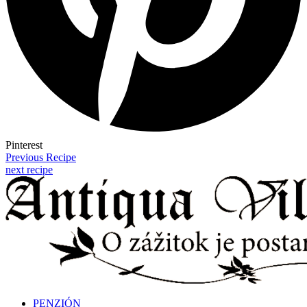
Pinterest
Previous Recipe
next recipe
PENZIÓN