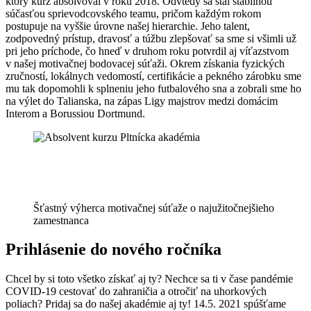
ktorý kurz absolvoval v roku 2018. Odvtedy sa stal stabilnou
súčasťou sprievodcovského teamu, pričom každým rokom
postupuje na vyššie úrovne našej hierarchie. Jeho talent,
zodpovedný prístup, dravosť a túžbu zlepšovať sa sme si všimli už
pri jeho príchode, čo hneď v druhom roku potvrdil aj víťazstvom
v našej motivačnej bodovacej súťaži. Okrem získania fyzických
zručností, lokálnych vedomostí, certifikácie a pekného zárobku sme
mu tak dopomohli k splneniu jeho futbalového sna a zobrali sme ho
na výlet do Talianska, na zápas Ligy majstrov medzi domácim
Interom a Borussiou Dortmund.
Šťastný výherca motivačnej súťaže o najužitočnejšieho
zamestnanca
Prihlásenie do nového ročníka
Chcel by si toto všetko získať aj ty? Nechce sa ti v čase pandémie
COVID-19 cestovať do zahraničia a otročiť na uhorkových
poliach? Pridaj sa do našej akadémie aj ty! 14.5. 2021 spúšťame