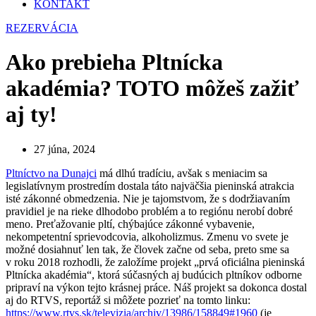
KONTAKT
REZERVÁCIA
Ako prebieha Pltnícka
akadémia? TOTO môžeš zažiť
aj ty!
27 júna, 2024
Pltníctvo na Dunajci
má dlhú tradíciu, avšak s meniacim sa
legislatívnym prostredím dostala táto najväčšia pieninská atrakcia
isté zákonné obmedzenia. Nie je tajomstvom, že s dodržiavaním
pravidiel je na rieke dlhodobo problém a to regiónu nerobí dobré
meno. Preťažovanie pltí, chýbajúce zákonné vybavenie,
nekompetentní sprievodcovia, alkoholizmus. Zmenu vo svete je
možné dosiahnuť len tak, že človek začne od seba, preto sme sa
v roku 2018 rozhodli, že založíme projekt „prvá oficiálna pieninská
Pltnícka akadémia“, ktorá súčasných aj budúcich pltníkov odborne
pripraví na výkon tejto krásnej práce. Náš projekt sa dokonca dostal
aj do RTVS, reportáž si môžete pozrieť na tomto linku:
https://www.rtvs.sk/televizia/archiv/13986/158849#1960
(je