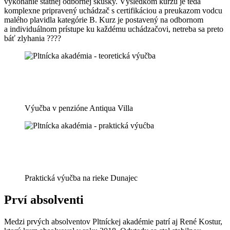
vykonanie štátnej odbornej skúšky. Výsledkom kurzu je teda
komplexne pripravený uchádzač s certifikáciou a preukazom vodcu
malého plavidla kategórie B. Kurz je postavený na odbornom
a individuálnom prístupe ku každému uchádzačovi, netreba sa preto
báť zlyhania ????
Výučba v penzióne Antiqua Villa
Praktická výučba na rieke Dunajec
Prví absolventi
Medzi prvých absolventov Pltníckej akadémie patrí aj René Kostur,