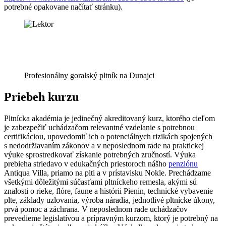
potrebné opakovane načítať stránku).
Profesionálny goralský pltník na Dunajci
Priebeh kurzu
Pltnícka akadémia je jedinečný akreditovaný kurz, ktorého cieľom
je zabezpečiť uchádzačom relevantné vzdelanie s potrebnou
certifikáciou, upovedomiť ich o potenciálnych rizikách spojených
s nedodržiavaním zákonov a v neposlednom rade na praktickej
výuke sprostredkovať získanie potrebných zručností. Výuka
prebieha striedavo v edukačných priestoroch nášho
penziónu
Antiqua Villa, priamo na plti a v prístavisku Nokle. Prechádzame
všetkými dôležitými súčasťami pltníckeho remesla, akými sú
znalosti o rieke, flóre, faune a histórii Pienin, technické vybavenie
plte, základy uzlovania, výroba náradia, jednotlivé pltnícke úkony,
prvá pomoc a záchrana. V neposlednom rade uchádzačov
prevedieme legislatívou a prípravným kurzom, ktorý je potrebný na