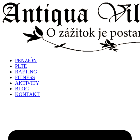
Preskočiť
na
obsah
PENZIÓN
PLTE
RAFTING
FITNESS
AKTIVITY
BLOG
KONTAKT