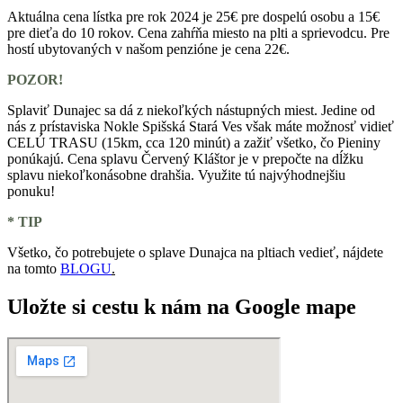
Aktuálna cena lístka pre rok 2024 je 25€ pre dospelú osobu a 15€
pre dieťa do 10 rokov. Cena zahŕňa miesto na plti a sprievodcu. Pre
hostí ubytovaných v našom penzióne je cena 22€.
POZOR!
Splaviť Dunajec sa dá z niekoľkých nástupných miest. Jedine od
nás z prístaviska Nokle Spišská Stará Ves však máte možnosť vidieť
CELÚ TRASU (15km, cca 120 minút) a zažiť všetko, čo Pieniny
ponúkajú. Cena splavu Červený Kláštor je v prepočte na dĺžku
splavu niekoľkonásobne drahšia. Využite tú najvýhodnejšiu
ponuku!
* TIP
Všetko, čo potrebujete o splave Dunajca na pltiach vedieť, nájdete
na tomto
BLOGU
.
Uložte si cestu k nám na Google mape