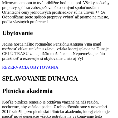
Miernym tempom to trvá približne hodinu a pol. Všetky spôsoby
prepravy späť sú zabezpečované externými spoločnosťami.
Orientačné ceny jednotlivých prostriedkov sú na úrovni +/- 5€.
Odporúčame preto spôsob prepravy vybrať až priamo na mieste,
podľa vlastných preferencií.
Ubytovanie
Jedine hostia nášho rodinného Penziónu Antiqua Villa majú
možnosť získať unikátnu zľavu, vďaka ktorej splavia na Dunajci
CELÚ TRASU za najnižšiu možnú cenu. Nepremeškajte túto
príležitosť a rezervujte si ubytovanie u nás aj Vy!
REZERVÁCIA UBYTOVANIA
SPLAVOVANIE DUNAJCA
Pltnícka akadémia
Keďže pltnícke remeslo je oddávna viazané na náš región,
nechceme, aby začalo upadať. Z tohto dôvodu sme v novembri
2017 založili prvú pieninskú Pltnícku akadémiu, ktorej cieľom je
naučiť nové generácie všetko potrebné na vykonávanie tejto