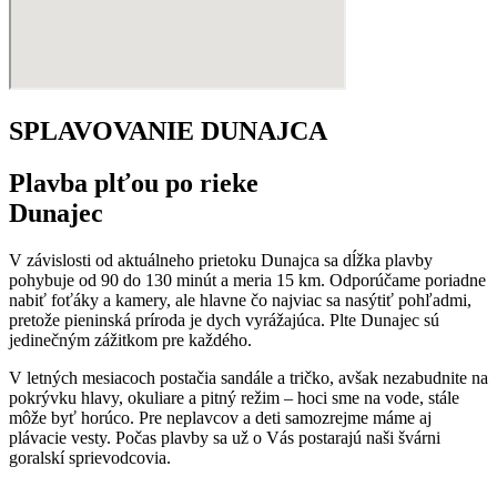
SPLAVOVANIE DUNAJCA
Plavba plťou po rieke
Dunajec
V závislosti od aktuálneho prietoku Dunajca sa dĺžka plavby
pohybuje od 90 do 130 minút a meria 15 km. Odporúčame poriadne
nabiť foťáky a kamery, ale hlavne čo najviac sa nasýtiť pohľadmi,
pretože pieninská príroda je dych vyrážajúca. Plte Dunajec sú
jedinečným zážitkom pre každého.
V letných mesiacoch postačia sandále a tričko, avšak nezabudnite na
pokrývku hlavy, okuliare a pitný režim – hoci sme na vode, stále
môže byť horúco. Pre neplavcov a deti samozrejme máme aj
plávacie vesty. Počas plavby sa už o Vás postarajú naši švárni
goralskí sprievodcovia.