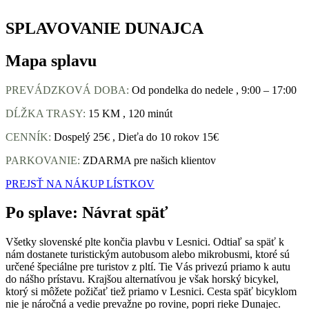
SPLAVOVANIE DUNAJCA
Mapa splavu
PREVÁDZKOVÁ DOBA:
Od pondelka do nedele , 9:00 – 17:00
DĹŽKA TRASY:
15 KM , 120 minút
CENNÍK:
Dospelý 25€ , Dieťa do 10 rokov 15€
PARKOVANIE:
ZDARMA pre našich klientov
PREJSŤ NA NÁKUP LÍSTKOV
Po splave: Návrat späť
Všetky slovenské plte končia plavbu v Lesnici. Odtiaľ sa späť k
nám dostanete turistickým autobusom alebo mikrobusmi, ktoré sú
určené špeciálne pre turistov z pltí. Tie Vás privezú priamo k autu
do nášho prístavu. Krajšou alternatívou je však horský bicykel,
ktorý si môžete požičať tiež priamo v Lesnici. Cesta späť bicyklom
nie je náročná a vedie prevažne po rovine, popri rieke Dunajec.