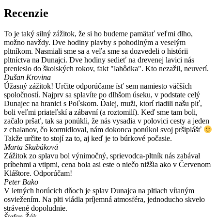
Recenzie
To je taký silný zážitok, že si ho budeme pamätať veľmi dlho,
možno navždy. Dve hodiny plavby s pohodlným a veselým
pltníkom. Nasmiali sme sa a veľa sme sa dozvedeli o histórii
pltníctva na Dunajci. Dve hodiny sedieť na drevenej lavici nás
prenieslo do školských rokov, fakt "lahôdka". Kto nezažil, neuverí.
Dušan Krovina
Úžasný zážitok! Určite odporúčame ísť sem namiesto väčších
spoločností. Najprv sa splavíte po dlhšom úseku, v podstate celý
Dunajec na hranici s Poľskom. Ďalej, muži, ktorí riadili našu plť,
boli veľmi priateľskí a zábavní (a roztomilí). Keď sme tam boli,
začalo pršať, tak sa ponúkli, že nás vysadia v polovici cesty a jeden
z chalanov, čo kormidloval, nám dokonca ponúkol svoj pršiplášť
Takže určite to stojí za to, aj keď je to búrkové počasie.
Marta Skubáková
Zážitok zo splavu bol výnimočný, sprievodca-pltník nás zabával
príbehmi a vtipmi, cena bola asi este o niečo nižšia ako v Červenom
Kláštore. Odporúčam!
Peter Bako
V letných horúcich dňoch je splav Dunajca na pltiach vítaným
osviežením. Na plti vládla príjemná atmosféra, jednoducho skvelo
strávené dopoludnie.
Štefan Žák