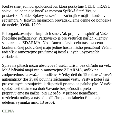
Keďže sme jedinou spoločnosťou, ktorá poskytuje CELÚ TRASU
splavu, nalodenie je hneď za mestom Spišská Stará Ves, v
prístavisku Nokle. Splavy sa sezónne začínajú v máji a končia v
septembri. V letných mesiacoch prevádzkujeme denne od pondelka
do nedele, 09:00- 17:00.
Pri organizovaných skupinách sme však pripravení splniť aj Vaše
špeciálne požiadavky. Parkovisko je pre všetkých našich klientov
samozrejme ZDARMA. No a šancu splaviť celú trasu za cenu
konkurenčnej polovičnej majú jedine hostia nášho penziónu! Veľmi
radi však samozrejme privítame aj hostí z iných ubytovacích
zariadení.
Splav na pltiach môžu absolvovať všetci turisti, bez ohľadu na vek.
Malé bábätká majú vstup samozrejme ZDARMA, avšak na
zodpovednosť a zváženie rodičov. Všetky deti do 15 rokov zároveň
automaticky dostávajú povinné záchranné vesty. Vesty a kolesá sú
pre ostatných cestujúcich k dispozícii priamo na palube plte. V našej
spoločnosti dbáme na dodržiavanie bezpečnosti a preto
prepravujeme na každej plti 12 osôb (v prípade nemožnosti
rozdelenia rodiny a následne dlhého potenciálneho čakania je
udelená výnimka max. 13 osôb).
CENA