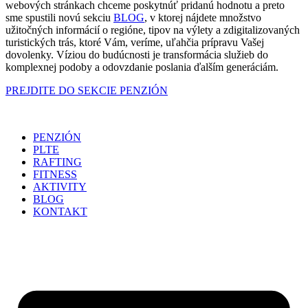
webových stránkach chceme poskytnúť pridanú hodnotu a preto
sme spustili novú sekciu
BLOG
, v ktorej nájdete množstvo
užitočných informácií o regióne, tipov na výlety a zdigitalizovaných
turistických trás, ktoré Vám, veríme, uľahčia prípravu Vašej
dovolenky. Víziou do budúcnosti je transformácia služieb do
komplexnej podoby a odovzdanie poslania ďalším generáciám.
PREJDITE DO SEKCIE PENZIÓN
PENZIÓN
PLTE
RAFTING
FITNESS
AKTIVITY
BLOG
KONTAKT