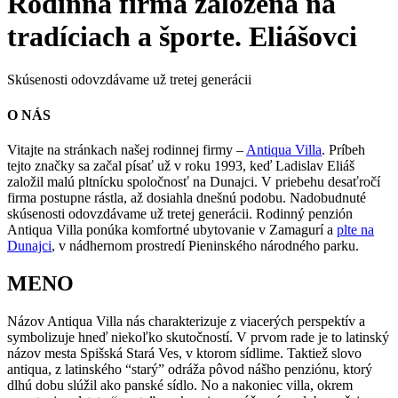
Rodinná firma založená na
tradíciach a športe. Eliášovci
Skúsenosti odovzdávame už tretej generácii
O NÁS
Vitajte na stránkach našej rodinnej firmy –
Antiqua Villa
. Príbeh
tejto značky sa začal písať už v roku 1993, keď Ladislav Eliáš
založil malú pltnícku spoločnosť na Dunajci. V priebehu desaťročí
firma postupne rástla, až dosiahla dnešnú podobu. Nadobudnuté
skúsenosti odovzdávame už tretej generácii. Rodinný penzión
Antiqua Villa ponúka komfortné ubytovanie v Zamagurí a
plte na
Dunajci
, v nádhernom prostredí Pieninského národného parku.
MENO
Názov Antiqua Villa nás charakterizuje z viacerých perspektív a
symbolizuje hneď niekoľko skutočností. V prvom rade je to latinský
názov mesta Spišská Stará Ves, v ktorom sídlime. Taktiež slovo
antiqua, z latinského “starý” odráža pôvod nášho penziónu, ktorý
dlhú dobu slúžil ako panské sídlo. No a nakoniec villa, okrem