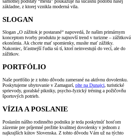
samotnej podstaty “mesta” poukazuje na súčasnú podobu našej
základne, z ktorej vznikla moderná vila.
SLOGAN
Slogan „O zážitok je postarané“ napovedá, že našim primárnym
konceptom tvorby produktu je najnovší trend v turizme – zážitková
ekonómia. Ak chcete mať spomienky, musíte mať zážitky.
Nakoniec, šťastnejší ľudia sú tí, ktorí neinvestujú do vecí, ale do
zážitkov.
PORTFÓLIO
Naše portfólio je z tohto dôvodu zamerané na aktívnu dovolenku.
Poskytujeme ubytovanie v Zamagurí,
plte na Dunajci
, turistické
sprievody, goralské pikniky, psycho-fyzický tréning a požičovňu
športových potrieb.
VÍZIA A POSLANIE
Poslaním nášho rodinného podniku je teda poskytnúť hosťom
zázemie pre príjemné prežitie kvalitnej dovolenky v jednom z
najkrajších kútov Slovenska. Z tohto dôvodu Vám už na týchto